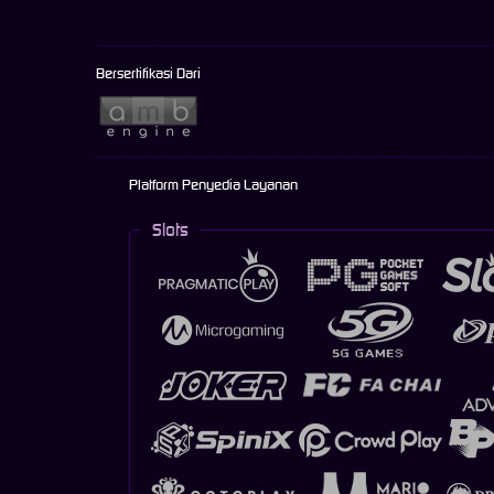
Bersertifikasi Dari
Platform Penyedia Layanan
Slots