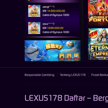
pangl****l
IDR
14,900,000.00
Gates of Olympus 1000
esco****7
IDR
7,690,000.00
Gates of Olympus 1000
rr2****r
IDR
6,173,500.00
Starlight Princess™ 1000
berr****e
IDR
3,914,000.00
Mahjong Wins 3 – Black
Scatter
Responsible Gambling
Tentang LEXUS178
Pusat Bantu
dende****9
IDR
2,901,600.00
Gates of Olympus 1000
LEXUS178 Daftar – Berg
lem****8
IDR
2,832,500.00
Gates of Olympus 1000