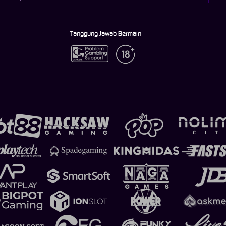
Tanggung Jawab Bermain