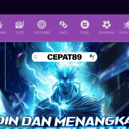
AMES
SLOTS
LIVE CASINO
RACE
TOGEL
OLAHRAGA
CRASH