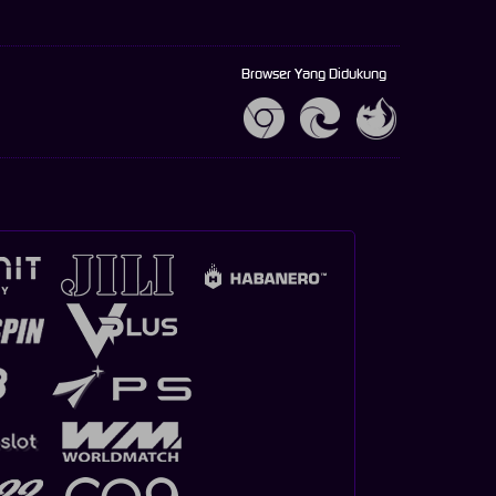
Browser Yang Didukung